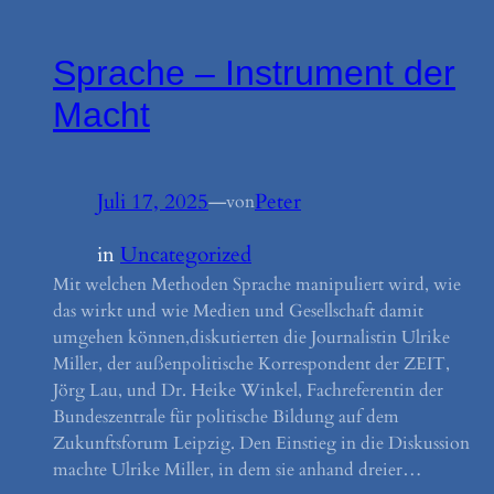
Sprache – Instrument der
Macht
Juli 17, 2025
—
Peter
von
in
Uncategorized
Mit welchen Methoden Sprache manipuliert wird, wie
das wirkt und wie Medien und Gesellschaft damit
umgehen können,diskutierten die Journalistin Ulrike
Miller, der außenpolitische Korrespondent der ZEIT,
Jörg Lau, und Dr. Heike Winkel, Fachreferentin der
Bundeszentrale für politische Bildung auf dem
Zukunftsforum Leipzig. Den Einstieg in die Diskussion
machte Ulrike Miller, in dem sie anhand dreier…